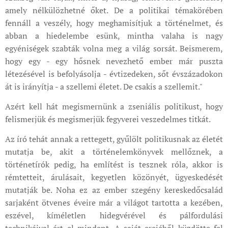
amely nélkülözhetné őket. De a politikai témakörében
fennáll a veszély, hogy meghamisítjuk a történelmet, és
abban a hiedelembe esünk, mintha valaha is nagy
egyéniségek szabták volna meg a világ sorsát. Beismerem,
hogy egy - egy hősnek nevezhető ember már puszta
létezésével is befolyásolja - évtizedeken, sőt évszázadokon
át is irányítja - a szellemi életet. De csakis a szellemit."
Azért kell hát megismernünk a zseniális politikust, hogy
felismerjük és megismerjük fegyverei veszedelmes titkát.
Az író tehát annak a rettegett, gyűlölt politikusnak az életét
mutatja be, akit a történelemkönyvek mellőznek, a
történetírók pedig, ha említést is tesznek róla, akkor is
rémtetteit, árulásait, kegyetlen közönyét, ügyeskedését
mutatják be. Noha ez az ember szegény kereskedőcsalád
sarjaként ötvenes éveire már a világot tartotta a kezében,
eszével, kíméletlen hidegvérével és pálfordulási
technikáival ért el mindent. A saját erejéből küzdötte fel