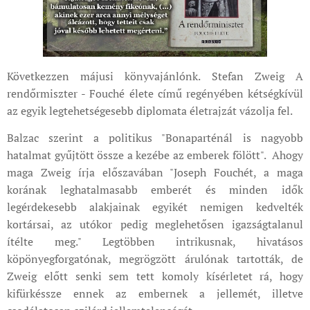
Következzen májusi könyvajánlónk. Stefan Zweig A
rendőrmiszter - Fouché élete című regényében kétségkívül
az egyik legtehetségesebb diplomata életrajzát vázolja fel.
Balzac szerint a politikus "Bonaparténál is nagyobb
hatalmat gyűjtött össze a kezébe az emberek fölött". Ahogy
maga Zweig írja előszavában "Joseph Fouchét, a maga
korának leghatalmasabb emberét és minden idők
legérdekesebb alakjainak egyikét nemigen kedvelték
kortársai, az utókor pedig meglehetősen igazságtalanul
ítélte meg." Legtöbben intrikusnak, hivatásos
köpönyegforgatónak, megrögzött árulónak tartották, de
Zweig előtt senki sem tett komoly kísérletet rá, hogy
kifürkéssze ennek az embernek a jellemét, illetve