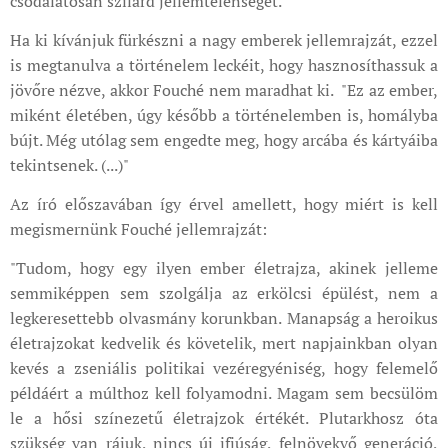
csodálatosan szilárd jellemtelenségét.
Ha ki kívánjuk fürkészni a nagy emberek jellemrajzát, ezzel
is megtanulva a történelem leckéit, hogy hasznosíthassuk a
jövőre nézve, akkor Fouché nem maradhat ki. "Ez az ember,
miként életében, úgy később a történelemben is, homályba
bújt. Még utólag sem engedte meg, hogy arcába és kártyáiba
tekintsenek. (...)"
Az író előszavában így érvel amellett, hogy miért is kell
megismernünk Fouché jellemrajzát:
"Tudom, hogy egy ilyen ember életrajza, akinek jelleme
semmiképpen sem szolgálja az erkölcsi épülést, nem a
legkeresettebb olvasmány korunkban. Manapság a heroikus
életrajzokat kedvelik és követelik, mert napjainkban olyan
kevés a zseniális politikai vezéregyéniség, hogy felemelő
példáért a múlthoz kell folyamodni. Magam sem becsülöm
le a hősi színezetű életrajzok értékét. Plutarkhosz óta
szükség van rájuk, nincs új ifjúság, felnövekvő generáció,