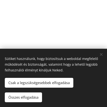
Sütiket használunk, hogy biztosítsuk a weboldal megfelelő
működését és biztonságát, valamint hogy a lehető legjobb
felhasználói élményt kínáljuk Neked.
Csak a legszükségesebbek elfogadása
© 2025 a Magyar Léptek oldala. Minden jog fenntartva.
Összes elfogadása
Adatkezelési Tájékoztató:
Tájékoztatók
Sütik