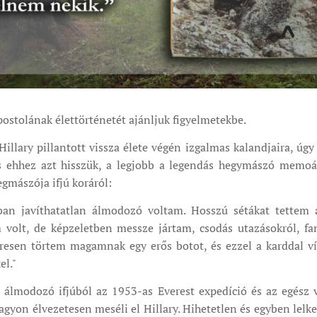
ostolának élettörténetét ajánljuk figyelmetekbe.
llary pillantott vissza élete végén izgalmas kalandjaira, úgy 
s ehhez azt hisszük, a legjobb a legendás hegymászó memoárj
gmászója ifjú koráról:
ban javíthatatlan álmodozó voltam. Hosszú sétákat tettem
volt, de képzeletben messze jártam, csodás utazásokról, fan
esen törtem magamnak egy erős botot, és ezzel a karddal ví
el."
 álmodozó ifjúból az 1953-as Everest expedíció és az egész vi
nagyon élvezetesen meséli el Hillary. Hihetetlen és egyben lelke