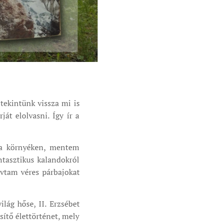
tekintünk vissza mi is
át elolvasni. Így ír a
 a környéken, mentem
tasztikus kalandokról
vtam véres párbajokat
lág hőse, II. Erzsébet
sítő élettörténet, mely