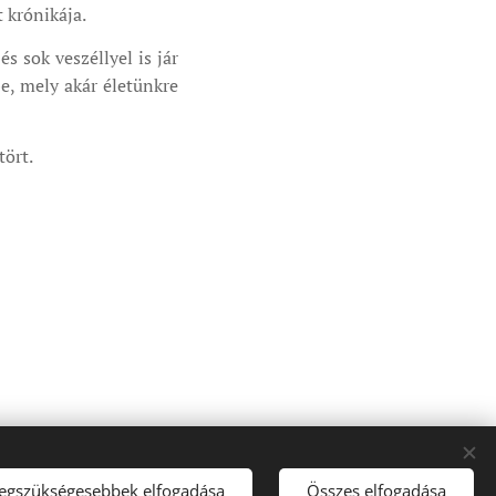
 krónikája.
 sok veszéllyel is jár
e, mely akár életünkre
tört.
legszükségesebbek elfogadása
Összes elfogadása