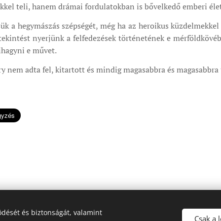
kkel teli, hanem drámai fordulatokban is bővelkedő emberi élet
ük a hegymászás szépségét, még ha az heroikus küzdelmekkel és
etekintést nyerjünk a felfedezések történetének e mérföldkövéb
kihagyni e művet.
ary nem adta fel, kitartott és mindig magasabbra és magasabbra 
dését és biztonságát, valamint
© 2025 a Magyar Léptek oldala. Minden jog fenntartva.
Csak a 