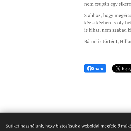
nem csupán egy sikere
S ahhoz, hogy megérts
kéz a kézben, s oly b
is kihat, nem szabad 
Bármi is történt, Hill
Share
Sütiket használunk, hogy biztosítsuk a weboldal megfelelő műkö