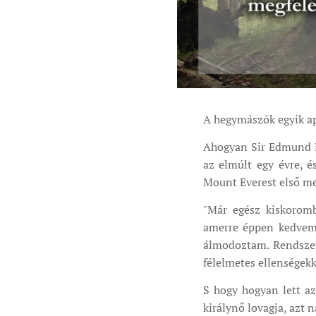
A hegymászók egyik ap
Ahogyan Sir Edmund Hi
az elmúlt egy évre, é
Mount Everest első me
"Már egész kiskorom
amerre éppen kedvem 
álmodoztam. Rendszer
félelmetes ellenségekk
S hogy hogyan lett az
királynő lovagja, azt 