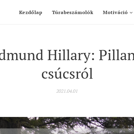
Kezdőlap
Túrabeszámolók
Motiváció
Edmund Hillary: Pillan
csúcsról
2021.04.01