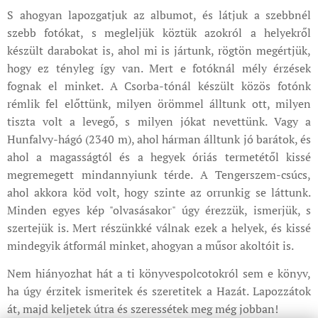
S ahogyan lapozgatjuk az albumot, és látjuk a szebbnél
szebb fotókat, s megleljük köztük azokról a helyekről
készült darabokat is, ahol mi is jártunk, rögtön megértjük,
hogy ez tényleg így van. Mert e fotóknál mély érzések
fognak el minket. A Csorba-tónál készült közös fotónk
rémlik fel előttünk, milyen örömmel álltunk ott, milyen
tiszta volt a levegő, s milyen jókat nevettünk. Vagy a
Hunfalvy-hágó (2340 m), ahol hárman álltunk jó barátok, és
ahol a magasságtól és a hegyek óriás termetétől kissé
megremegett mindannyiunk térde. A Tengerszem-csúcs,
ahol akkora köd volt, hogy szinte az orrunkig se láttunk.
Minden egyes kép "olvasásakor" úgy érezzük, ismerjük, s
szertejük is. Mert részünkké válnak ezek a helyek, és kissé
mindegyik átformál minket, ahogyan a műsor akoltóit is.
Nem hiányozhat hát a ti könyvespolcotokról sem e könyv,
ha úgy érzitek ismeritek és szeretitek a Hazát. Lapozzátok
át, majd keljetek útra és szeressétek meg még jobban!