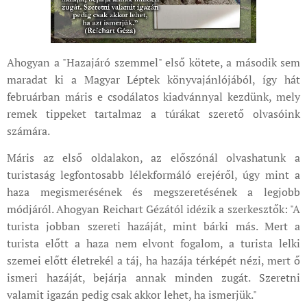
Ahogyan a "Hazajáró szemmel" első kötete, a második sem
maradat ki a Magyar Léptek könyvajánlójából, így hát
februárban máris e csodálatos kiadvánnyal kezdünk, mely
remek tippeket tartalmaz a túrákat szerető olvasóink
számára.
Máris az első oldalakon, az előszónál olvashatunk a
turistaság legfontosabb lélekformáló erejéről, úgy mint a
haza megismerésének és megszeretésének a legjobb
módjáról. Ahogyan Reichart Gézától idézik a szerkesztők: "A
turista jobban szereti hazáját, mint bárki más. Mert a
turista előtt a haza nem elvont fogalom, a turista lelki
szemei előtt életrekél a táj, ha hazája térképét nézi, mert ő
ismeri hazáját, bejárja annak minden zugát. Szeretni
valamit igazán pedig csak akkor lehet, ha ismerjük."