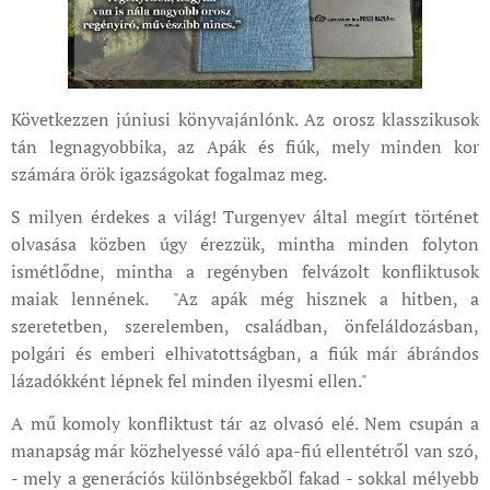
Következzen júniusi könyvajánlónk. Az orosz klasszikusok
tán legnagyobbika, az Apák és fiúk, mely minden kor
számára örök igazságokat fogalmaz meg.
S milyen érdekes a világ! Turgenyev által megírt történet
olvasása közben úgy érezzük, mintha minden folyton
ismétlődne, mintha a regényben felvázolt konfliktusok
maiak lennének. "Az apák még hisznek a hitben, a
szeretetben, szerelemben, családban, önfeláldozásban,
polgári és emberi elhivatottságban, a fiúk már ábrándos
lázadókként lépnek fel minden ilyesmi ellen."
A mű komoly konfliktust tár az olvasó elé. Nem csupán a
manapság már közhelyessé váló apa-fiú ellentétről van szó,
- mely a generációs különbségekből fakad - sokkal mélyebb