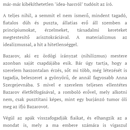
már-már kibékíthetetlen "idea-harcról" tudósít az író.
A teljes nihil, a semmit el nem ismerő, mindent tagadó,
fiatalos düh és puszta, állatias erő áll szemben a
principiumokat, érzelmeket, társadalmi kereteket
megtestesítő arisztokráciával. A materializmus az
idealizmussal, a hit a hitetlenséggel.
Bazarov, aki ez ördögi irányzat (nihilizmus) mestere
azonban saját csapdájába esik. Bár úgy tartja, hogy a
szerelem haszontalan érzés, sőt mi több, még létezését is
tagadja, beleszeret a gyönyörű, de annál fagyosabb Anna
Szergejevnába. S mivel e szerelem teljesen ellentétes
Bazarov életfelfogásával, a romboló erővel, mely alkotni
nem, csak pusztítani képes, mint egy burjánzó tumor öli
meg az ifjú Bazarovot.
Végül az apák visszafogadják fiaikat, és elhangzik az a
mondat is, mely a ma embere számára is vigaszul