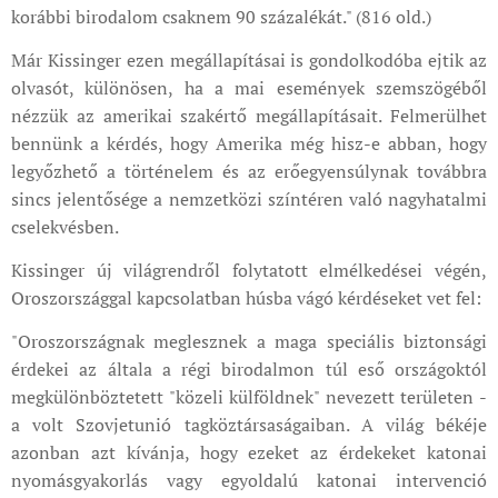
korábbi birodalom csaknem 90 százalékát." (816 old.)
Már Kissinger ezen megállapításai is gondolkodóba ejtik az
olvasót, különösen, ha a mai események szemszögéből
nézzük az amerikai szakértő megállapításait. Felmerülhet
bennünk a kérdés, hogy Amerika még hisz-e abban, hogy
legyőzhető a történelem és az erőegyensúlynak továbbra
sincs jelentősége a nemzetközi színtéren való nagyhatalmi
cselekvésben.
Kissinger új világrendről folytatott elmélkedései végén,
Oroszországgal kapcsolatban húsba vágó kérdéseket vet fel:
"Oroszországnak meglesznek a maga speciális biztonsági
érdekei az általa a régi birodalmon túl eső országoktól
megkülönböztetett "közeli külföldnek" nevezett területen -
a volt Szovjetunió tagköztársaságaiban. A világ békéje
azonban azt kívánja, hogy ezeket az érdekeket katonai
nyomásgyakorlás vagy egyoldalú katonai intervenció