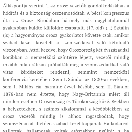
Álláspontja szerint "...az orosz vezetők gondolkodásában a
hódítás és a biztonság összemosódtak. A bécsi kongresszus
óta az Orosz Birodalom bármely más nagyhatalomnál
gyakrabban küldte külföldre csapatait. (17. old) (...) Sztálin
(is) a hagyományos orosz gyakorlatot követte csak, amikor
szabad kezet követelt a szomszédaival való kétoldalú
viszonyban. Attól kezdve, hogy Oroszország két évszázaddal
korábban a nemzetközi színtérre lépett, vezetői mindig
inkább bilaterálisan próbálták meg a szomszédaikkal való
vitás kérdéseket rendezni, semmint nemzetközi
konferencia keretében. Sem I. Sándor az 1820-as években,
sem I. Miklós cár harminc évvel később, sem II. Sándor
1878-ban nem értette, hogy Nagy-Britannia miért áll
minden esetben Oroszország és Törökország közé. Ezekben
a helyzetekben, s számos alkalommal a későbbiekben az
orosz vezetők mindig is ahhoz ragaszkodtak, hogy
szomszédaikat illetően szabad kezet kapjanak. Ha kudarcot
vallottak, hajlamosak voltak erőszakhoz nyúlni; s ha