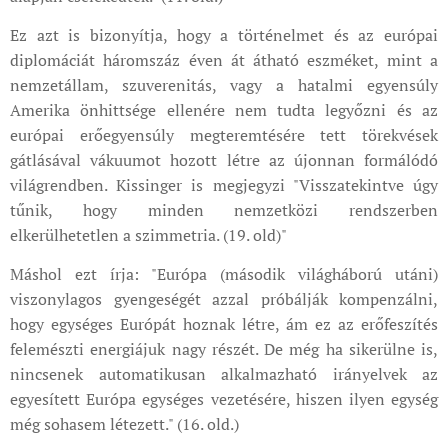
Ez azt is bizonyítja, hogy a történelmet és az európai
diplomáciát háromszáz éven át átható eszméket, mint a
nemzetállam, szuverenitás, vagy a hatalmi egyensúly
Amerika önhittsége ellenére nem tudta legyőzni és az
európai erőegyensúly megteremtésére tett törekvések
gátlásával vákuumot hozott létre az újonnan formálódó
világrendben. Kissinger is megjegyzi "Visszatekintve úgy
tűnik, hogy minden nemzetközi rendszerben
elkerülhetetlen a szimmetria. (19. old)"
Máshol ezt írja: "Európa (második világháború utáni)
viszonylagos gyengeségét azzal próbálják kompenzálni,
hogy egységes Európát hoznak létre, ám ez az erőfeszítés
felemészti energiájuk nagy részét. De még ha sikerülne is,
nincsenek automatikusan alkalmazható irányelvek az
egyesített Európa egységes vezetésére, hiszen ilyen egység
még sohasem létezett." (16. old.)