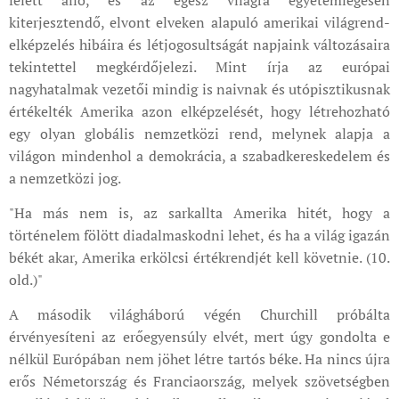
kiterjesztendő, elvont elveken alapuló amerikai világrend-
elképzelés hibáira és létjogosultságát napjaink változásaira
tekintettel megkérdőjelezi. Mint írja az európai
nagyhatalmak vezetői mindig is naivnak és utópisztikusnak
értékelték Amerika azon elképzelését, hogy létrehozható
egy olyan globális nemzetközi rend, melynek alapja a
világon mindenhol a demokrácia, a szabadkereskedelem és
a nemzetközi jog.
"Ha más nem is, az sarkallta Amerika hitét, hogy a
történelem fölött diadalmaskodni lehet, és ha a világ igazán
békét akar, Amerika erkölcsi értékrendjét kell követnie. (10.
old.)"
A második világháború végén Churchill próbálta
érvényesíteni az erőegyensúly elvét, mert úgy gondolta e
nélkül Európában nem jöhet létre tartós béke. Ha nincs újra
erős Németország és Franciaország, melyek szövetségben