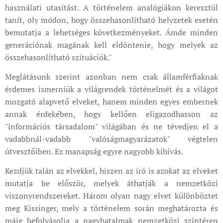
használati utasítást. A történelem analógiákon keresztül
tanít, oly módon, hogy összehasonlítható helyzetek esetén
bemutatja a lehetséges következményeket. Ámde minden
generációnak magának kell eldöntenie, hogy melyek az
összehasonlítható szituációk."
Meglátásunk szerint azonban nem csak államférfiaknak
érdemes ismerniük a világrendek történelmét és a világot
mozgató alapvető elveket, hanem minden egyes embernek
annak érdekében, hogy kellően eligazodhasson az
"információs társadalom" világában és ne tévedjen el a
vadabbnál-vadabb "valóságmagyarázatok" végtelen
útvesztőiben. Ez manapság egyre nagyobb kihívás.
Kezdjük talán az elvekkel, hiszen az író is azokat az elveket
mutatja be először, melyek áthatják a nemzetközi
viszonyrendszereket. Három olyan nagy elvet különböztet
meg Kissinger, mely a történelem során meghatározta és
máig befolyásolja a nagyhatalmak nemzetközi színtéren