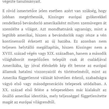
végezte tanulmányait.
E rövid ismertetőre jelen esetben azért van szükség, hogy
jobban megérthessük, Kissinger európai gyökerekkel
rendelkező bevándorló amerikaiként milyen szemüvegen át
szemlélte a világot. Azt mondhatnánk ugyanúgy, mint a
legtöbb amerikai, hiszen a bevándorlók nagy része a vén
kontinensről érkezett az új hazába. Ez azonban nem
teljesen helytálló megállapítás, hiszen Kissinger nem a
XVIII. század végén vagy XIX. században, hanem a második
világháborút megelőzően települt csak át családjával
Amerikába, így jóval élénkebb kép élt benne az európai
államok hatalmi viszonyairól és történelméről, mint az
Amerika függetlenné válását követően érkező, szabadságra
vágyó első vagy másodgenerációs telepesek utódaiban. A
XX. század első felére a telepesekben már kialakult az
önálló amerikai identitás, mely teljességgel függetlenítette
magát az európai világrendtől.