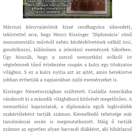
Márciusi könyvajánlónk kissé rendhagyóra sikeredett,
tekintettel arra, hogy Henry Kissinger "Diplomácia" című
monumentális művéről nehéz kérdésfelvetések nélkül írni,
gondolkozni, különösen a jelenkori események tükrében.
Úgy hisszük, hogy a szerző nemzetközi erőkről írt
végtelennek tűnő értekezése csupán a kulcs egy titokzatos
világhoz. S ez a kulcs nyitja azt az ajtót, amin betekintve
jobban érthetjük a napjainkban zajló eseményeket is.
Kissinger Németországban szültetett. Családja Amerikába
vándorolt ki a második világháború kitörését megelőzően. A
nemzetközi kapcsolatok, a diplomácia egyik legkiválóbb
szakértőjeként tartják számon. Kiemelkedő tehetsége már
tanulmányai során is megmutatkozott. Máig ő tartják
számon az egyetlen olyan harvardi diákként, aki hibátlanul