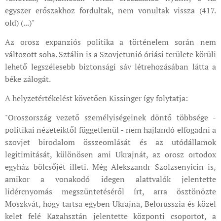
egyszer erőszakhoz fordultak, nem vonultak vissza (417.
old) (...)"
Az orosz expanziós politika a történelem során nem
változott soha. Sztálin is a Szovjetunió óriási területe körüli
lehető legszélesebb biztonsági sáv létrehozásában látta a
béke zálogát.
A helyzetértékelést követően Kissinger így folytatja:
"Oroszország vezető személyiségeinek döntő többsége -
politikai nézeteiktől függetlenül - nem hajlandó elfogadni a
szovjet birodalom összeomlását és az utódállamok
legitimitását, különösen ami Ukrajnát, az orosz ortodox
egyház bölcsőjét illeti. Még Alekszandr Szolzsenyicin is,
amikor a vonakodó idegen alattvalók jelentette
lidércnyomás megszüntetéséről írt, arra ösztönözte
Moszkvát, hogy tartsa egyben Ukrajna, Belorusszia és közel
kelet felé Kazahsztán jelentette központi csoportot, a