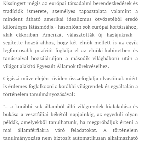
Kissingert mégis az európai társadalmi berendezkedések és
tradíciók ismerete, személyes tapasztalata valamint a
mindent átható amerikai idealizmus ötvözetéből eredő
különleges látásmódja - hasonlóan sok európai kortársához,
akik ekkoriban Amerikát választották új hazájuknak -
segítette hozzá ahhoz, hogy két elnök mellett is az egyik
legfontosabb pozíciót foglalja el az elnöki kabinetben és
tanácsaival hozzájáruljon a második világháború után a
világot alakító Egyesült Államok törekvéseihez.
Gigászi műve elején röviden összefoglalja olvasóinak miért
is érdemes foglalkozni a korábbi világrendek és egyáltalán a
történelem tanulmányozásával:
"... a korábbi sok államból álló világrendek kialakulása és
bukása a vesztfáliai békétől napjainkig, az egyedüli olyan
példák, amelyekből tanulhatunk, ha megpróbáljuk érteni a
mai államférfiakra váró feladatokat. A történelem
tanulmányozása nem biztosít automatikusan alkalmazható