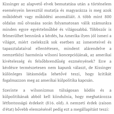
Kissinger az alapvető elvek bemutatása után a történelem
eseményein keresztül mutatja és magyarázza is meg azok
működését vagy működési anomáliáit. A több mint 800
oldalas mű olvasása során folyamatosan válik számunkra
minden egyre egyértelműbbé és világosabbá. Többször is
felmerülhet bennünk a kérdés, ha Amerika ilyen jól ismeri a
világot, miért cselekszik sok esetben az ismereteivel és
tapasztalataival ellentétesen, mindent alárendelve a
nemzetközi harmónia wilsoni koncepciójának, az amerikai
kivételesség és felsőbbrendűség eszményének? Erre a
kérdésre természetesen nem kapunk választ, de Kissinger
különleges látásmódja lehetővé teszi, hogy kritikát
fogalmazzon meg az amerikai külpolitika kapcsán.
Szerinte a wilsonizmus túlságosan ködös és a
külpolitikának abból kell kiindulnia, hogy meghatározza
létfontosságú érdekeit (816. old). A nemzeti érdek (raison
d'état) bővebb elemzésénél pedig ezt a megállapítást teszi: