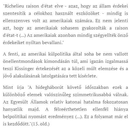
"Richelieu raison d'état elve - azaz, hogy az állam érdekei
szentesítik a célokhoz használt eszközöket - mindig is
ellenszenves volt az amerikaiak számára. Ez nem jelenti
azt, hogy az amerikaiak sohasem gyakorolták a raison
d'état-t (...) Az amerikaiak azonban mindig szégyellték önző
érdekeiket nyíltan bevallani."
A fenti, az amerikai külpolitika által soha be nem vallott
önellentmondások kimondásán túl, ami igazán izgalmassá
teszi Kissinger értekezését az a közeli múlt elemzése és a
jövő alakulásának latolgatására tett kísérlete.
Mint írja "A hidegháborút követő időszakban ezek a
különböző elemek valószínűleg szimmetrikusabbá válnak.
Az Egyesült Államok relatív katonai hatalma fokozatosan
hanyatlik majd. A félreérthetetlen ellenfél hiánya
belpolitikai nyomást eredményez (...). Ez a folyamat már el
is kezdődött."(15. old.)