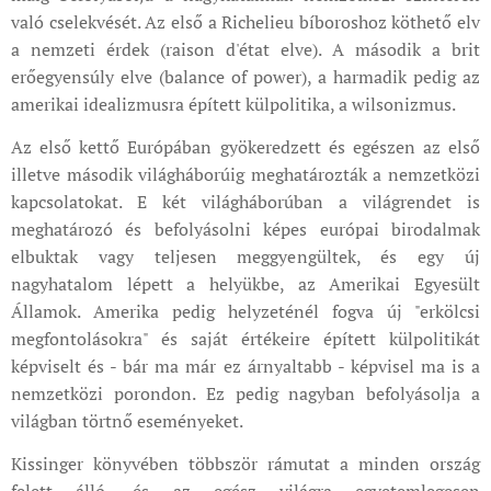
való cselekvését. Az első a Richelieu bíboroshoz köthető elv
a nemzeti érdek (raison d'état elve). A második a brit
erőegyensúly elve (balance of power), a harmadik pedig az
amerikai idealizmusra épített külpolitika, a wilsonizmus.
Az első kettő Európában gyökeredzett és egészen az első
illetve második világháborúig meghatározták a nemzetközi
kapcsolatokat. E két világháborúban a világrendet is
meghatározó és befolyásolni képes európai birodalmak
elbuktak vagy teljesen meggyengültek, és egy új
nagyhatalom lépett a helyükbe, az Amerikai Egyesült
Államok. Amerika pedig helyzeténél fogva új "erkölcsi
megfontolásokra" és saját értékeire épített külpolitikát
képviselt és - bár ma már ez árnyaltabb - képvisel ma is a
nemzetközi porondon. Ez pedig nagyban befolyásolja a
világban törtnő eseményeket.
Kissinger könyvében többször rámutat a minden ország
felett álló, és az egész világra egyetemlegesen