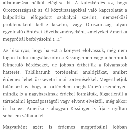
alkalmazása nélkül elégítse ki. A kulcskérdés az, hogy
Oroszországnak az új köztársaságokkal való kapcsolatát a
külpolitika elfogadott szabályai szerint, nemzetközi
problémaként kell-e kezelni, vagy Oroszország olyan
egyoldalú döntései következményeként, amelyeket Amerika
megpróbál befolyásolni (...)."
Az bizonyos, hogy ha ezt a könyvet elolvassuk, még nem
fogjuk tudni megválaszolni a Kissingerben vagy a bennünk
felmerülő kérdéseket, de jobban érthetjük a folyamatok
hátterét. Találhatunk történelmi analógiákat, amiket
érdemes lehet összevetni mai történésekkel. Megérthetjük
talán azt is, hogy a történelem meghatározó eseményeit
mindig is a nagyhatalmak érdekei formálták, függetlenül a
társadalmi igazságosságtól vagy elvont elvektől, még akkor
is, ha ezt Amerika - ahogyan Kissinger is írja - nyíltan
sohasem vállana fel.
Magyarként azért is érdemes megpróbálni jobban