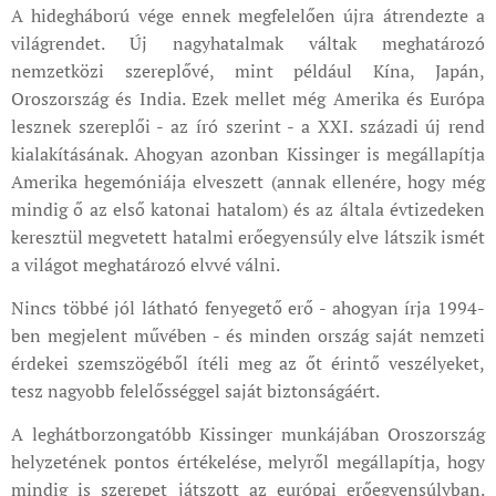
A hidegháború vége ennek megfelelően újra átrendezte a
világrendet. Új nagyhatalmak váltak meghatározó
nemzetközi szereplővé, mint például Kína, Japán,
Oroszország és India. Ezek mellet még Amerika és Európa
lesznek szereplői - az író szerint - a XXI. századi új rend
kialakításának. Ahogyan azonban Kissinger is megállapítja
Amerika hegemóniája elveszett (annak ellenére, hogy még
mindig ő az első katonai hatalom) és az általa évtizedeken
keresztül megvetett hatalmi erőegyensúly elve látszik ismét
a világot meghatározó elvvé válni.
Nincs többé jól látható fenyegető erő - ahogyan írja 1994-
ben megjelent művében - és minden ország saját nemzeti
érdekei szemszögéből ítéli meg az őt érintő veszélyeket,
tesz nagyobb felelősséggel saját biztonságáért.
A leghátborzongatóbb Kissinger munkájában Oroszország
helyzetének pontos értékelése, melyről megállapítja, hogy
mindig is szerepet játszott az európai erőegyensúlyban.