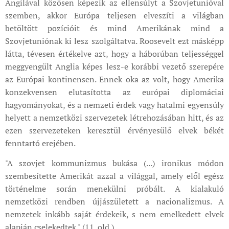
Angilával közösen képezik az ellensúlyt a Szovjetunióval
szemben, akkor Európa teljesen elveszíti a világban
betöltött pozícióit és mind Amerikának mind a
Szovjetuniónak ki lesz szolgáltatva. Roosevelt ezt másképp
látta, tévesen értékelve azt, hogy a háborúban teljességgel
meggyengült Anglia képes lesz-e korábbi vezető szerepére
az Európai kontinensen. Ennek oka az volt, hogy Amerika
konzekvensen elutasította az európai diplomáciai
hagyományokat, és a nemzeti érdek vagy hatalmi egyensúly
helyett a nemzetközi szervezetek létrehozásában hitt, és az
ezen szervezeteken keresztül érvényesülő elvek békét
fenntartó erejében.
"A szovjet kommunizmus bukása (...) ironikus módon
szembesítette Amerikát azzal a világgal, amely elől egész
történelme során menekülni próbált. A kialakuló
nemzetközi rendben újjászületett a nacionalizmus. A
nemzetek inkább saját érdekeik, s nem emelkedett elvek
alapján cselekedtek." (11. old.)