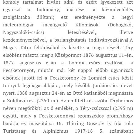
komoly tartalmat kívánt adni és ezért igyekezett azt
egyrészt a tudomány, másrészt a közművelődés
szolgálatába állítani; ezt eredményezte a hegyi
meteorológiai megfigyelő állomások (Dobogókő,
Nagyszalóki-csúcs) létesítésével, illetve
kezdeményezésével, a barlangkutatás indítványozásával.A
Magas Tátra feltárásából is kivette a maga részét. Téry
elsőként mászta meg a Középormot 1876 augusztus 11-én.
1877. augusztus 6-án a Lomnici-csúcs csatlósát, a
Fecsketornyot, miután már két nappal előbb ugyancsak
elsőnek jutott fel a Fecsketorony és Lomnici-csúcs közti
tornyok legmagasabbjára, mely később Jordáncsúcs nevet
nyert. 1888 augusztus 24-én az Öttó katlanából megmászta
a Zöldtavi rést (2350 m.). Az említett rés azóta Téryhorhos
néven megörökíti az ő emlékét, a Téry-csúcscsal (2595 m)
együtt, mely a Fecsketoronnyal szomszédos orom.Ahogy
barátja és mászótársa Dr. Thirring Gusztáv is írja róla
Turistaság és Alpinizmus 1917-18 3. számában: