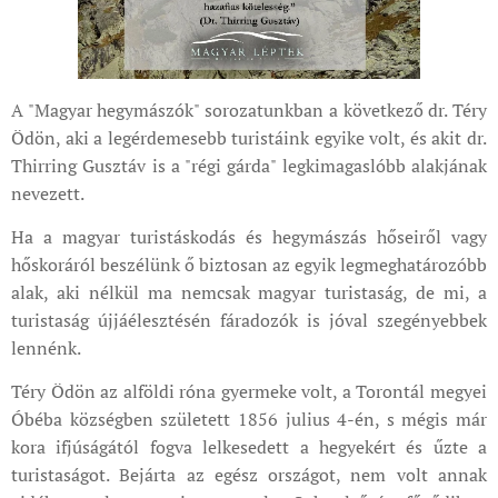
A "Magyar hegymászók" sorozatunkban a következő dr. Téry
Ödön, aki a legérdemesebb turistáink egyike volt, és akit dr.
Thirring Gusztáv is a "régi gárda" legkimagaslóbb alakjának
nevezett.
Ha a magyar turistáskodás és hegymászás hőseiről vagy
hőskoráról beszélünk ő biztosan az egyik legmeghatározóbb
alak, aki nélkül ma nemcsak magyar turistaság, de mi, a
turistaság újjáélesztésén fáradozók is jóval szegényebbek
lennénk.
Téry Ödön az alföldi róna gyermeke volt, a Torontál megyei
Óbéba községben született 1856 julius 4-én, s mégis már
kora ifjúságától fogva lelkesedett a hegyekért és űzte a
turistaságot. Bejárta az egész országot, nem volt annak