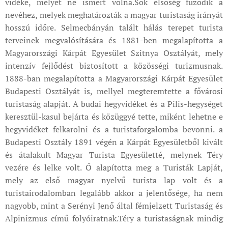
vidéke, melyet ne ismert volna.Sok elsőség fűződik a
nevéhez, melyek meghatározták a magyar turistaság irányát
hosszú időre. Selmecbányán talált hálás terepet turista
terveinek megvalósítására és 1881-ben megalapította a
Magyarországi Kárpát Egyesület Szitnya Osztályát, mely
intenzív fejlődést biztosított a közösségi turizmusnak.
1888-ban megalapította a Magyarországi Kárpát Egyesület
Budapesti Osztályát is, mellyel megteremtette a fővárosi
turistaság alapját. A budai hegyvidéket és a Pilis-hegységet
keresztül-kasul bejárta és közüggyé tette, miként lehetne e
hegyvidéket felkarolni és a turistaforgalomba bevonni. a
Budapesti Osztály 1891 végén a Kárpát Egyesületből kivált
és átalakult Magyar Turista Egyesületté, melynek Téry
vezére és lelke volt. Ő alapította meg a Turisták Lapját,
mely az első magyar nyelvű turista lap volt és a
turistairodalomban legalább akkor a jelentősége, ha nem
nagyobb, mint a Serényi Jenő által fémjelzett Turistaság és
Alpinizmus című folyóiratnak.Téry a turistaságnak mindig