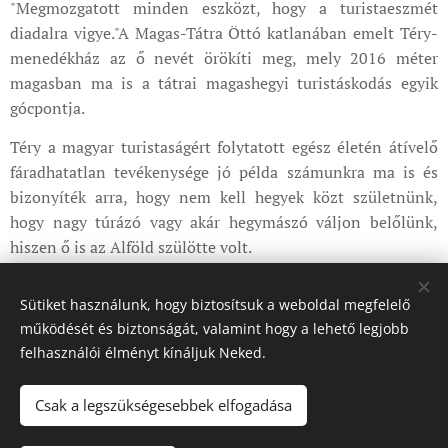
"Megmozgatott minden eszközt, hogy a turistaeszmét
diadalra vigye."A Magas-Tátra Öttó katlanában emelt Téry-
menedékház az ő nevét örökíti meg, mely 2016 méter
magasban ma is a tátrai magashegyi turistáskodás egyik
gócpontja.
Téry a magyar turistaságért folytatott egész életén átívelő
fáradhatatlan tevékenysége jó példa számunkra ma is és
bizonyíték arra, hogy nem kell hegyek közt születnünk,
hogy nagy túrázó vagy akár hegymászó váljon belőlünk,
hiszen ő is az Alföld szülötte volt.
Sütiket használunk, hogy biztosítsuk a weboldal megfelelő
Share
működését és biztonságát, valamint hogy a lehető legjobb
felhasználói élményt kínáljuk Neked.
Csak a legszükségesebbek elfogadása
© 2025 a Magyar Léptek oldala. Minden jog fenntartva.