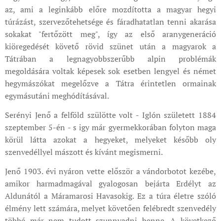
az, ami a leginkább előre mozdította a magyar hegyi
túrázást, szervezőtehetsége és fáradhatatlan tenni akarása
sokakat "fertőzött meg", így az első aranygeneráció
kiöregedését követő rövid szünet után a magyarok a
Tátrában a legnagyobbszerűbb alpin problémák
megoldására voltak képesek sok esetben lengyel és német
hegymászókat megelőzve a Tátra érintetlen ormainak
egymásutáni meghódításával.
Serényi Jenő a felföld szülötte volt - Iglón született 1884
szeptember 5-én - s igy már gyermekkorában folyton maga
körül látta azokat a hegyeket, melyeket később oly
szenvedéllyel mászott és kívánt megismerni.
Jenő 1903. évi nyáron vette először a vándorbotot kezébe,
amikor harmadmagával gyalogosan bejárta Erdélyt az
Aldunától a Máramarosi Havasokig. Ez a túra életre szóló
élmény lett számára, melyet követően felébredt szenvedély
többé már nem tudott szunnyadni benne. A következő