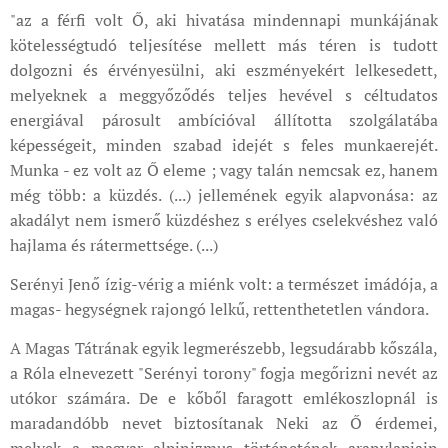
"az a férfi volt Ő, aki hivatása mindennapi munkájának
kötelességtudó teljesítése mellett más téren is tudott
dolgozni és érvényesülni, aki eszményekért lelkesedett,
melyeknek a meggyőződés teljes hevével s céltudatos
energiával párosult ambícióval állította szolgálatába
képességeit, minden szabad idejét s feles munkaerejét.
Munka - ez volt az Ő eleme ; vagy talán nemcsak ez, hanem
még több: a küzdés. (...) jellemének egyik alapvonása: az
akadályt nem ismerő küzdéshez s erélyes cselekvéshez való
hajlama és rátermettsége. (...)
Serényi Jenő ízig-vérig a miénk volt: a természet imádója, a
magas- hegységnek rajongó lelkű, rettenthetetlen vándora.
A Magas Tátrának egyik legmerészebb, legsudárabb kőszála,
a Róla elnevezett "Serényi torony" fogja megőrizni nevét az
utókor számára. De e kőből faragott emlékoszlopnál is
maradandóbb nevet biztosítanak Neki az Ő érdemei,
melyek a magyar alpinizmus történetének aranylapjain