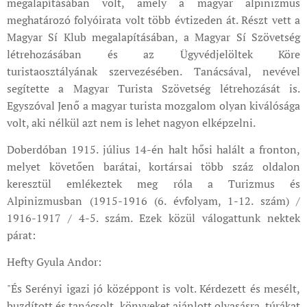
megalapításában volt, amely a magyar alpinizmus
meghatározó folyóirata volt több évtizeden át. Részt vett a
Magyar Sí Klub megalapításában, a Magyar Sí Szövetség
létrehozásában és az Ügyvédjelöltek Köre
turistaosztályának szervezésében. Tanácsával, nevével
segítette a Magyar Turista Szövetség létrehozását is.
Egyszóval Jenő a magyar turista mozgalom olyan kiválósága
volt, aki nélkül azt nem is lehet nagyon elképzelni.
Doberdóban 1915. július 14-én halt hősi halált a fronton,
melyet követően barátai, kortársai több száz oldalon
keresztül emlékeztek meg róla a Turizmus és
Alpinizmusban (1915-1916 (6. évfolyam, 1-12. szám) /
1916-1917 / 4-5. szám. Ezek közül válogattunk nektek
párat:
Hefty Gyula Andor:
"És Serényi igazi jó középpont is volt. Kérdezett és mesélt,
buzdított és tanácsolt, könyveket ajánlott olvasásra, túrákat