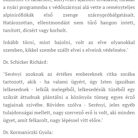
a nyári programmba s védőszárnyai alá vette a reményteljes
alpinirófiókák első zsenge szárnypróbálgatásait.
Határozottan, ellentmondást nem tűrő hangon intett,
tanított, dicsért vagy korholt.
Inkább törni, mint hajolni, volt az elve olyanokkal
szemben, kikkel szembe szállt elvei s elveink védelmére."
Dr. Schicker Richárd:
"Serényi azoknak az értékes embereknek ritka sorába
tartozott, akik - ha valami ügyért, úgy Isten igazában
lelkesednek - lelkűk melegéből, lelkesedésük tüzéből egy
szikrát áttudnak plántálni a közönyös tömeg egyes érző
tagjainak szivébe. Röviden szólva - Serényi, jeles egyéb
tulajdonságai mellett, nagy szervező erő is volt, aki minden
ügyet, amit felkarolt, nagy lépéssel vitt előre."
Dr. Kormaniczki Gyula: