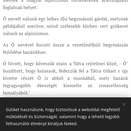
foglalnak helyet:
Ő nevelt nálunk egy lelkes ifjú hegymászói gárdát, melynek
példájából merítve, mind szélesebb körben vert gyökeret
nálunk az alpinizmus.
Az Ő nevével forrott össze a vezetőnélküli hegymászás
fejlődése hazánkban.
Ö hívott, hogy kövessük utain a Tátra rejtelmei közé, - Ő"
buzdított, hogy kutassuk, fedezzük fel a Tátra titkait s így
kivette részét Ő is abból a munkából, mely hazánk
legragyogóbb ékességét kiemelte az ismeretlenség
homályából."
Sütiket használunk, hogy biztosítsuk a weboldal megfelelő
Share
működését és biztonságát, valamint hogy a lehető legjobb
felhasználói élményt kínáljuk Neked.