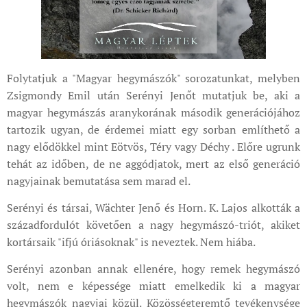
Folytatjuk a "Magyar hegymászók" sorozatunkat, melyben
Zsigmondy Emil után Serényi Jenőt mutatjuk be, aki a
magyar hegymászás aranykorának második generációjához
tartozik ugyan, de érdemei miatt egy sorban említhető a
nagy elődökkel mint Eötvös, Téry vagy Déchy . Előre ugrunk
tehát az időben, de ne aggódjatok, mert az első generáció
nagyjainak bemutatása sem marad el.
Serényi és társai, Wächter Jenő és Horn. K. Lajos alkották a
századfordulót követően a nagy hegymászó-triót, akiket
kortársaik "ifjú óriásoknak" is neveztek. Nem hiába.
Serényi azonban annak ellenére, hogy remek hegymászó
volt, nem e képessége miatt emelkedik ki a magyar
hegymászók nagyjai közül. Közösségteremtő tevékenysége