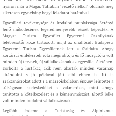
nyáron már a Magas Tátrában "vezető nélkül" oldanak meg
sikeresen egynéhány hegyi feladatot barátaival.
Egyesületi tevékenysége és irodalmi munkássága Serényi
Jenő működésének legeredményesebb részét képezték. A
Magyar Turista Egyesület Egyetemi Osztályának
felébresztői közé tartozott, majd az önállósult Budapesti
Egyetemi Turista Egyesületnek lett a főtitkára. Ahogy
kortársai emlékeztek róla megindítója és fő mozgatója volt
minden új tervnek, új vállalkozásnak az egyesület életében.
Korholta a lustákat, akik nem akartak minden vasárnap
kirándulni s jó példával járt elől ebben is. Itt is
szaktanácsokat adott s a mászóiskolában éppúgy leintette a
túlságosan szeleskedőket s vakmerőket, mint ahogy
tanította a kötélkezelést és a kéménymászást. Éltető lelke
volt minden irodalmi vállalkozásnak.
Legfőbb érdeme a Turistaság és Alpinizmus