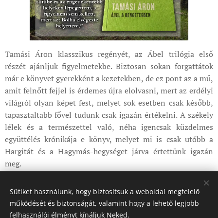
Tamási Áron klasszikus regényét, az Ábel trilógia első
részét ajánljuk figyelmetekbe. Biztosan sokan forgattátok
már e könyvet gyerekként a kezetekben, de ez pont az a mű,
amit felnőtt fejjel is érdemes újra elolvasni, mert az erdélyi
világról olyan képet fest, melyet sok esetben csak később,
tapasztaltabb fővel tudunk csak igazán értékelni. A székely
lélek és a természettel való, néha igencsak küzdelmes
együttélés krónikája e könyv, melyet mi is csak utóbb a
Hargitát és a Hagymás-hegységet járva értettünk igazán
meg.
Sütiket használunk, hogy biztosítsuk a weboldal megfelelő
Share
működését és biztonságát, valamint hogy a lehető legjobb
felhasználói élményt kínáljuk Neked.