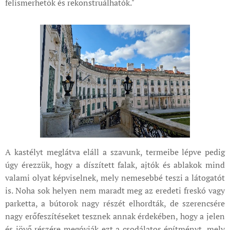
felismerhetők és rekonstruálhatók."
A kastélyt meglátva eláll a szavunk, termeibe lépve pedig
úgy érezzük, hogy a díszített falak, ajtók és ablakok mind
valami olyat képviselnek, mely nemesebbé teszi a látogatót
is. Noha sok helyen nem maradt meg az eredeti freskó vagy
parketta, a bútorok nagy részét elhordták, de szerencsére
nagy erőfeszítéseket tesznek annak érdekében, hogy a jelen
és jövő részére megóvják ezt a csodálatos építményt, mely