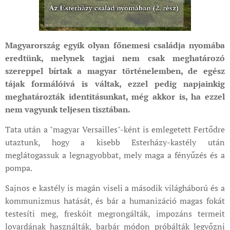
Magyarország egyik olyan főnemesi családja nyomába
eredtünk, melynek tagjai nem csak meghatározó
szereppel bírtak a magyar történelemben, de egész
tájak formálóivá is váltak, ezzel pedig napjainkig
meghatározták identitásunkat, még akkor is, ha ezzel
nem vagyunk teljesen tisztában.
Tata után a "magyar Versailles"-ként is emlegetett Fertődre
utaztunk, hogy a kisebb Esterházy-kastély után
meglátogassuk a legnagyobbat, mely maga a fényűzés és a
pompa.
Sajnos e kastély is magán viseli a második világháború és a
kommunizmus hatását, és bár a humanizáció magas fokát
testesíti meg, freskóit megrongálták, impozáns termeit
lovardának használták, barbár módon próbálták legyőzni