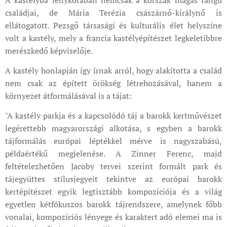
A kastélyba fénykorában nemcsak a korszak magas rangú
családjai, de Mária Terézia császárnő-királynő is
ellátogatott. Pezsgő társasági és kulturális élet helyszíne
volt a kastély, mely a francia kastélyépítészet legkeletibbre
merészkedő képviselője.
A kastély honlapján így írnak arról, hogy alakította a család
nem csak az épített örökség létrehozásával, hanem a
környezet átformálásával is a tájat:
"A kastély parkja és a kapcsolódó táj a barokk kertművészet
legérettebb magyarországi alkotása, s egyben a barokk
tájformálás európai léptékkel mérve is nagyszabású,
példaértékű megjelenése. A Zinner Ferenc, majd
feltételezhetően Jacoby tervei szerint formált park és
tájegyüttes stílusjegyeit tekintve az európai barokk
kertépítészet egyik legtisztább kompozíciója és a világ
egyetlen kétfókuszos barokk tájrendszere, amelynek főbb
vonalai, kompozíciós lényege és karaktert adó elemei ma is