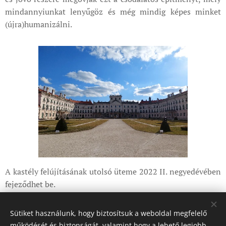
mindannyiunkat lenyűgöz és még mindig képes minket
(újra)humanizálni.
A kastély felújításának utolsó üteme 2022 II. negyedévében
fejeződhet be.
Sütiket használunk, hogy biztosítsuk a weboldal megfelelő
Share
működését és biztonságát, valamint hogy a lehető legjobb