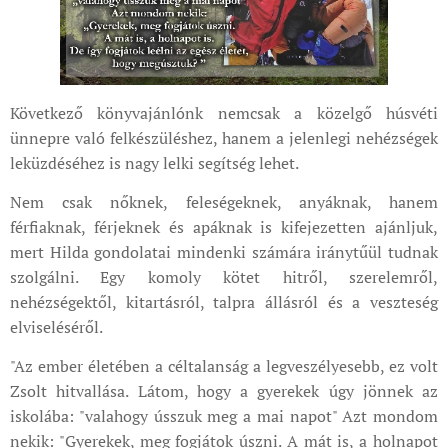
Következő könyvajánlónk nemcsak a közelgő húsvéti
ünnepre való felkészüléshez, hanem a jelenlegi nehézségek
leküzdéséhez is nagy lelki segítség lehet.
Nem csak nőknek, feleségeknek, anyáknak, hanem
férfiaknak, férjeknek és apáknak is kifejezetten ajánljuk,
mert Hilda gondolatai mindenki számára iránytűül tudnak
szolgálni. Egy komoly kötet hitről, szerelemről,
nehézségektől, kitartásról, talpra állásról és a veszteség
elviseléséről.
"Az ember életében a céltalanság a legveszélyesebb, ez volt
Zsolt hitvallása. Látom, hogy a gyerekek úgy jönnek az
iskolába: "valahogy ússzuk meg a mai napot" Azt mondom
nekik: "Gyerekek, meg fogjátok úszni. A mát is, a holnapot