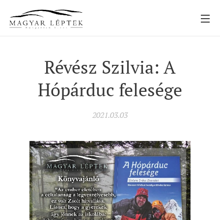
Révész Szilvia: A
Hópárduc felesége
2021.03.03