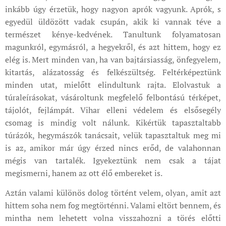
inkább úgy érzetük, hogy nagyon aprók vagyunk. Aprók, s
egyedül üldözött vadak csupán, akik ki vannak téve a
természet kénye-kedvének. Tanultunk folyamatosan
magunkról, egymásról, a hegyekről, és azt hittem, hogy ez
elég is. Mert minden van, ha van bajtársiasság, önfegyelem,
kitartás, alázatosság és felkészültség. Feltérképeztünk
minden utat, mielőtt elindultunk rajta. Elolvastuk a
túraleírásokat, vásároltunk megfelelő felbontású térképet,
tájolót, fejlámpát. Vihar elleni védelem és elsősegély
csomag is mindig volt nálunk. Kikértük tapasztaltabb
túrázók, hegymászók tanácsait, velük tapasztaltuk meg mi
is az, amikor már úgy érzed nincs erőd, de valahonnan
mégis van tartalék. Igyekeztünk nem csak a tájat
megismerni, hanem az ott élő embereket is.
Aztán valami különös dolog történt velem, olyan, amit azt
hittem soha nem fog megtörténni. Valami eltört bennem, és
mintha nem lehetett volna visszahozni a törés előtti