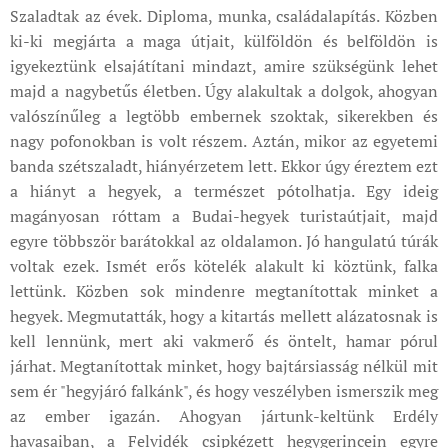
Szaladtak az évek. Diploma, munka, családalapítás. Közben
ki-ki megjárta a maga útjait, külföldön és belföldön is
igyekeztünk elsajátítani mindazt, amire szükségünk lehet
majd a nagybetűs életben. Úgy alakultak a dolgok, ahogyan
valószínűleg a legtöbb embernek szoktak, sikerekben és
nagy pofonokban is volt részem. Aztán, mikor az egyetemi
banda szétszaladt, hiányérzetem lett. Ekkor úgy éreztem ezt
a hiányt a hegyek, a természet pótolhatja. Egy ideig
magányosan róttam a Budai-hegyek turistaútjait, majd
egyre többször barátokkal az oldalamon. Jó hangulatú túrák
voltak ezek. Ismét erős kötelék alakult ki köztünk, falka
lettünk. Közben sok mindenre megtanítottak minket a
hegyek. Megmutatták, hogy a kitartás mellett alázatosnak is
kell lennünk, mert aki vakmerő és öntelt, hamar pórul
járhat. Megtanítottak minket, hogy bajtársiasság nélkül mit
sem ér "hegyjáró falkánk", és hogy veszélyben ismerszik meg
az ember igazán. Ahogyan jártunk-keltünk Erdély
havasaiban, a Felvidék csipkézett hegygerincein egyre