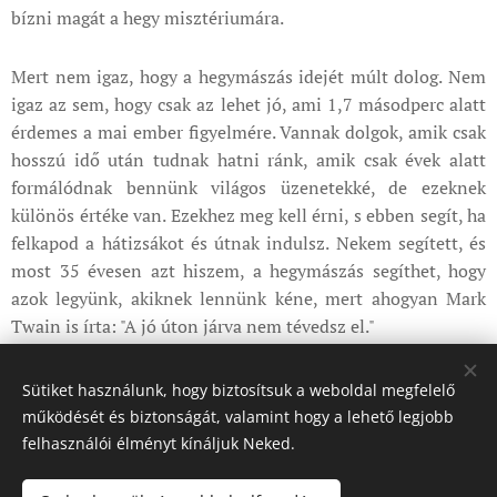
bízni magát a hegy misztériumára.
Mert nem igaz, hogy a hegymászás idejét múlt dolog. Nem
igaz az sem, hogy csak az lehet jó, ami 1,7 másodperc alatt
érdemes a mai ember figyelmére. Vannak dolgok, amik csak
hosszú idő után tudnak hatni ránk, amik csak évek alatt
formálódnak bennünk világos üzenetekké, de ezeknek
különös értéke van. Ezekhez meg kell érni, s ebben segít, ha
felkapod a hátizsákot és útnak indulsz. Nekem segített, és
most 35 évesen azt hiszem, a hegymászás segíthet, hogy
azok legyünk, akiknek lennünk kéne, mert ahogyan Mark
Twain is írta: "A jó úton járva nem tévedsz el."
Sütiket használunk, hogy biztosítsuk a weboldal megfelelő
Share
működését és biztonságát, valamint hogy a lehető legjobb
felhasználói élményt kínáljuk Neked.