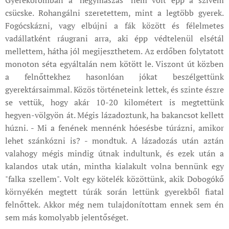
csücske. Rohangálni szeretettem, mint a legtöbb gyerek.
Fogócskázni, vagy elbújni a fák között és félelmetes
vadállatként ráugrani arra, aki épp védtelenül elsétál
mellettem, hátha jól megijeszthetem. Az erdőben folytatott
monoton séta egyáltalán nem kötött le. Viszont út közben
a felnőttekhez hasonlóan jókat beszélgettünk
gyerektársaimmal. Közös történeteink lettek, és szinte észre
se vettük, hogy akár 10-20 kilométert is megtettünk
hegyen-völgyön át. Mégis lázadoztunk, ha bakancsot kellett
húzni. - Mi a fenének mennénk hóesésbe túrázni, amikor
lehet szánkózni is? - mondtuk. A lázadozás után aztán
valahogy mégis mindig útnak indultunk, és ezek után a
kalandos utak után, mintha kialakult volna bennünk egy
"falka szellem". Volt egy kötelék közöttünk, akik Dobogókő
környékén megtett túrák során lettünk gyerekből fiatal
felnőttek. Akkor még nem tulajdonítottam ennek sem én
sem más komolyabb jelentőséget.