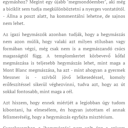
egymáshoz? Megint egy újabb "megmondóember", aki még
a biciklit sem tudja megkülönböztetni a nyerges vontatótól.
- Állna a poszt alatt, ha kommentálni lehetne, de sajnos
nem lehet.
Az igazi hegymászók azonban tudják, hogy a hegymászás
nem azon múlik, hogy valaki azt milyen stílusban vagy
formában végzi, még csak nem is a megmászandó csúcs
magasságtól függ. A templomkertet körbevevő kőfal
megmászása is teljesebb hegymászás lehet, mint maga a
Mont Blanc megmászása, ha azt - mint ahogyan a gyermek
Messner is - szívből jövő lelkesedéssel, komoly
erőfeszítéssel sikerül véghezvinni, tudva azt, hogy az út
sokkal fontosabb, mint maga a cél.
Azt hiszem, hogy ennek miértjét a legjobban úgy tudom
kibontani, ha elmesélem, én hogyan jutottam el annak
felismeréséig, hogy a hegymászás egyfajta misztérium.
Gyerekoromban a "hegymászás" nem volt épp a szívem