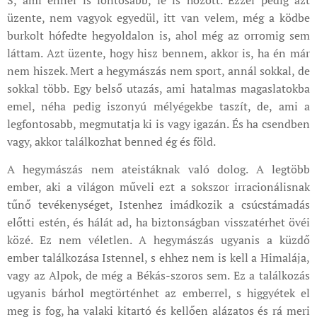
üzente, nem vagyok egyedül, itt van velem, még a ködbe
burkolt hófedte hegyoldalon is, ahol még az orromig sem
láttam. Azt üzente, hogy hisz bennem, akkor is, ha én már
nem hiszek. Mert a hegymászás nem sport, annál sokkal, de
sokkal több. Egy belső utazás, ami hatalmas magaslatokba
emel, néha pedig iszonyú mélyégekbe taszít, de, ami a
legfontosabb, megmutatja ki is vagy igazán. És ha csendben
vagy, akkor találkozhat benned ég és föld.
A hegymászás nem ateistáknak való dolog. A legtöbb
ember, aki a világon műveli ezt a sokszor irracionálisnak
tűnő tevékenységet, Istenhez imádkozik a csúcstámadás
előtti estén, és hálát ad, ha biztonságban visszatérhet övéi
közé. Ez nem véletlen. A hegymászás ugyanis a küzdő
ember találkozása Istennel, s ehhez nem is kell a Himalája,
vagy az Alpok, de még a Békás-szoros sem. Ez a találkozás
ugyanis bárhol megtörténhet az emberrel, s higgyétek el
meg is fog, ha valaki kitartó és kellően alázatos és rá meri