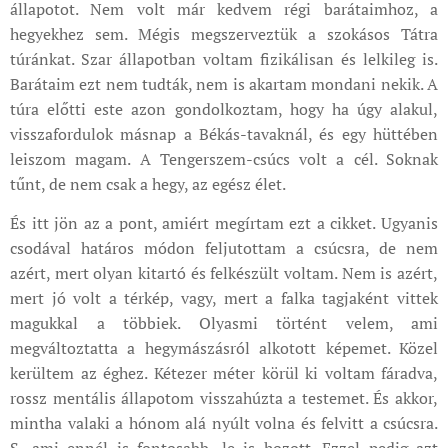
állapotot. Nem volt már kedvem régi barátaimhoz, a
hegyekhez sem. Mégis megszerveztük a szokásos Tátra
túránkat. Szar állapotban voltam fizikálisan és lelkileg is.
Barátaim ezt nem tudták, nem is akartam mondani nekik. A
túra előtti este azon gondolkoztam, hogy ha úgy alakul,
visszafordulok másnap a Békás-tavaknál, és egy hüttében
leiszom magam. A Tengerszem-csúcs volt a cél. Soknak
tűnt, de nem csak a hegy, az egész élet.
És itt jön az a pont, amiért megírtam ezt a cikket. Ugyanis
csodával határos módon feljutottam a csúcsra, de nem
azért, mert olyan kitartó és felkészült voltam. Nem is azért,
mert jó volt a térkép, vagy, mert a falka tagjaként vittek
magukkal a többiek. Olyasmi történt velem, ami
megváltoztatta a hegymászásról alkotott képemet. Közel
kerültem az éghez. Kétezer méter körül ki voltam fáradva,
rossz mentális állapotom visszahúzta a testemet. És akkor,
mintha valaki a hónom alá nyúlt volna és felvitt a csúcsra.
S, ami ennél is fontosabb, le is hozott. Ezzel pedig azt