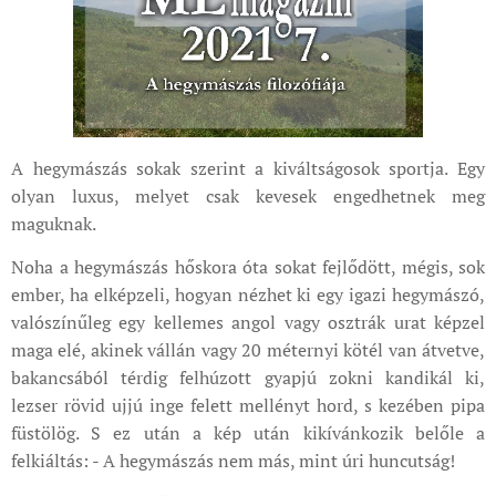
A hegymászás sokak szerint a kiváltságosok sportja. Egy
olyan luxus, melyet csak kevesek engedhetnek meg
maguknak.
Noha a hegymászás hőskora óta sokat fejlődött, mégis, sok
ember, ha elképzeli, hogyan nézhet ki egy igazi hegymászó,
valószínűleg egy kellemes angol vagy osztrák urat képzel
maga elé, akinek vállán vagy 20 méternyi kötél van átvetve,
bakancsából térdig felhúzott gyapjú zokni kandikál ki,
lezser rövid ujjú inge felett mellényt hord, s kezében pipa
füstölög. S ez után a kép után kikívánkozik belőle a
felkiáltás: - A hegymászás nem más, mint úri huncutság!