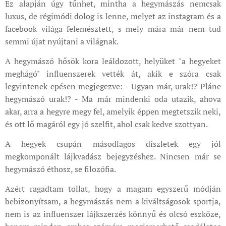
Ez alapján úgy tűnhet, mintha a hegymászás nemcsak
luxus, de régimódi dolog is lenne, melyet az instagram és a
facebook világa felemésztett, s mely mára már nem tud
semmi újat nyújtani a világnak.
A hegymászó hősök kora leáldozott, helyüket "a hegyeket
meghágó" influenszerek vették át, akik e szóra csak
legyintenek epésen megjegezve: - Ugyan már, urak!? Pláne
hegymászó urak!? - Ma már mindenki oda utazik, ahova
akar, arra a hegyre megy fel, amelyik éppen megtetszik neki,
és ott lő magáról egy jó szelfit, ahol csak kedve szottyan.
A hegyek csupán másodlagos díszletek egy jól
megkomponált lájkvadász bejegyzéshez. Nincsen már se
hegymászó éthosz, se filozófia.
Azért ragadtam tollat, hogy a magam egyszerű módján
bebizonyítsam, a hegymászás nem a kiváltságosok sportja,
nem is az influenszer lájkszerzés könnyű és olcsó eszköze,